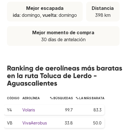
Mejor escapada
Distancia
ida
: domingo,
vuelta
: domingo
398 km
Mejor momento de compra
30 días de antelación
Ranking de aerolíneas más baratas
en la ruta Toluca de Lerdo -
Aguascalientes
CÓDIGO
AEROLÍNEA
% BÚSQUEDAS
% LA MÁS BARATA
Y4
Volaris
99.7
83.3
VB
VivaAerobus
33.8
50.0