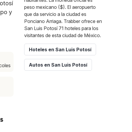
habitantes. La moneda oficial es
otosí
peso mexicano ($). El aeropuerto
mpo y
que da servicio a la ciudad es
Ponciano Arriaga. Trabber ofrece en
San Luis Potosí 71 hoteles para los
visitantes de esta ciudad de México.
Hoteles en San Luis Potosí
Autos en San Luis Potosí
rcoles
s