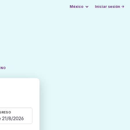
México
Iniciar sesión →
INO
GRESO