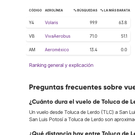
CÓDIGO
AEROLÍNEA
% BÚSQUEDAS
% LA MÁS BARATA
Y4
Volaris
99.9
63.8
VB
VivaAerobus
71.0
51.1
AM
Aeroméxico
13.4
0.0
Ranking general y explicación
Preguntas frecuentes sobre vue
¿Cuánto dura el vuelo de Toluca de Le
Un vuelo desde Toluca de Lerdo (TLC) a San Luis 
San Luis Potosí a Toluca de Lerdo son aproxima
¿Qué distancia hay entre Toluca de Le