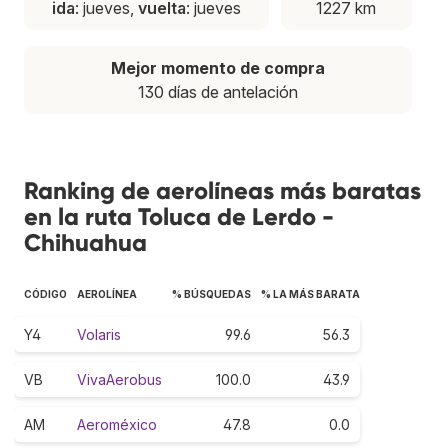
ida
: jueves,
vuelta
: jueves
1227 km
Mejor momento de compra
130 días de antelación
Ranking de aerolíneas más baratas
en la ruta Toluca de Lerdo -
Chihuahua
CÓDIGO
AEROLÍNEA
% BÚSQUEDAS
% LA MÁS BARATA
Y4
Volaris
99.6
56.3
VB
VivaAerobus
100.0
43.9
AM
Aeroméxico
47.8
0.0