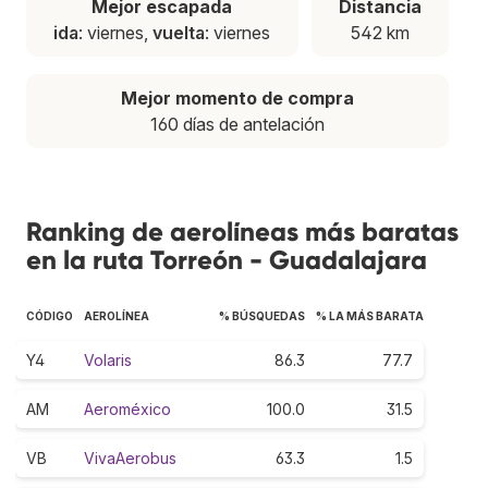
Mejor escapada
Distancia
ida
: viernes,
vuelta
: viernes
542 km
Mejor momento de compra
160 días de antelación
Ranking de aerolíneas más baratas
en la ruta Torreón - Guadalajara
CÓDIGO
AEROLÍNEA
% BÚSQUEDAS
% LA MÁS BARATA
Y4
Volaris
86.3
77.7
AM
Aeroméxico
100.0
31.5
VB
VivaAerobus
63.3
1.5