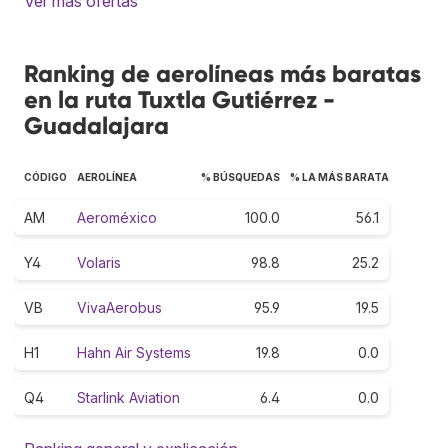
Ver más ofertas
Ranking de aerolíneas más baratas
en la ruta Tuxtla Gutiérrez -
Guadalajara
CÓDIGO
AEROLÍNEA
% BÚSQUEDAS
% LA MÁS BARATA
AM
Aeroméxico
100.0
56.1
Y4
Volaris
98.8
25.2
VB
VivaAerobus
95.9
19.5
H1
Hahn Air Systems
19.8
0.0
Q4
Starlink Aviation
6.4
0.0