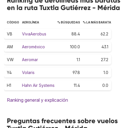
Ranking de aerolíneas más baratas
en la ruta Tuxtla Gutiérrez - Mérida
CÓDIGO
AEROLÍNEA
% BÚSQUEDAS
% LA MÁS BARATA
VB
VivaAerobus
88.4
62.2
AM
Aeroméxico
100.0
43.1
VW
Aeromar
1.1
27.2
Y4
Volaris
97.8
1.0
H1
Hahn Air Systems
11.4
0.0
Ranking general y explicación
Preguntas frecuentes sobre vuelos