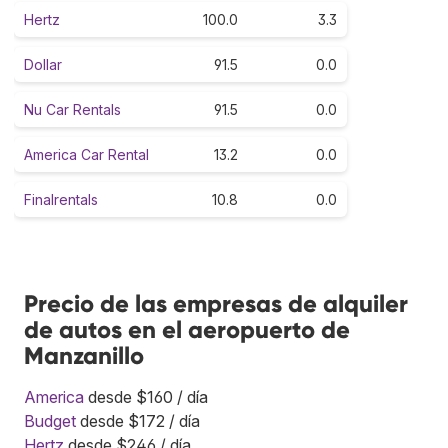
Hertz
100.0
3.3
Dollar
91.5
0.0
Nu Car Rentals
91.5
0.0
America Car Rental
13.2
0.0
Finalrentals
10.8
0.0
Precio de las empresas de alquiler
de autos en el aeropuerto de
Manzanillo
America
desde $160 / día
Budget
desde $172 / día
Hertz
desde $246 / día