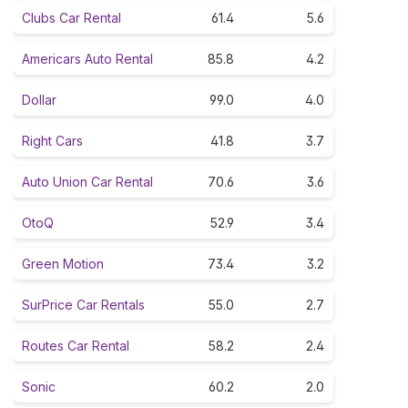
Clubs Car Rental
61.4
5.6
Americars Auto Rental
85.8
4.2
Dollar
99.0
4.0
Right Cars
41.8
3.7
Auto Union Car Rental
70.6
3.6
OtoQ
52.9
3.4
Green Motion
73.4
3.2
SurPrice Car Rentals
55.0
2.7
Routes Car Rental
58.2
2.4
Sonic
60.2
2.0