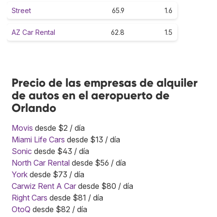
Street
65.9
1.6
AZ Car Rental
62.8
1.5
Precio de las empresas de alquiler
de autos en el aeropuerto de
Orlando
Movis
desde $2 / día
Miami Life Cars
desde $13 / día
Sonic
desde $43 / día
North Car Rental
desde $56 / día
York
desde $73 / día
Carwiz Rent A Car
desde $80 / día
Right Cars
desde $81 / día
OtoQ
desde $82 / día