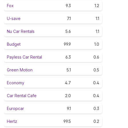
Fox
9.3
1.2
U-save
7.1
1.1
Nu Car Rentals
5.6
1.1
Budget
99.9
1.0
Payless Car Rental
6.3
0.6
Green Motion
5.1
0.5
Economy
4.7
0.4
Car Rental Cafe
2.0
0.4
Europcar
9.1
0.3
Hertz
99.5
0.2