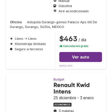
Manual
Gasolina
Aire acondicionado
Oficina
Autopsta Durango-gomez Palacio Apo Intl De
Durango, Durango, 34304, MEXICO
$463
★
Lleno → Lleno
/ día
★
Kilometraje ilimitado
Cancelación gratis
●
Seguro a terceros
Ver auto
qeeq.com
Budget
Renault Kwid
Intens
25 diciembre - 3 enero
ECONÓMICO
3 maletas