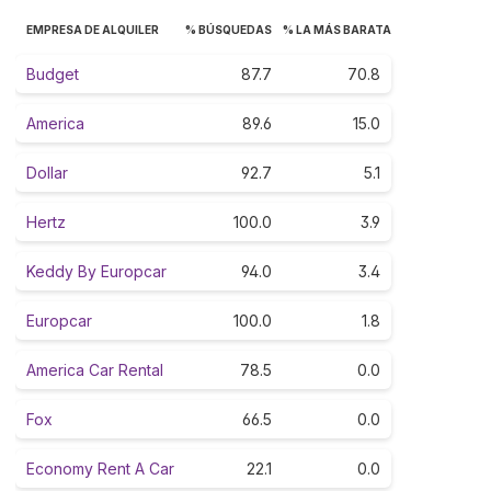
EMPRESA DE ALQUILER
% BÚSQUEDAS
% LA MÁS BARATA
Budget
87.7
70.8
America
89.6
15.0
Dollar
92.7
5.1
Hertz
100.0
3.9
Keddy By Europcar
94.0
3.4
Europcar
100.0
1.8
America Car Rental
78.5
0.0
Fox
66.5
0.0
Economy Rent A Car
22.1
0.0