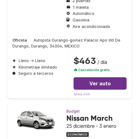
2 puertas
1 maleta
Automático
Gasolina
Aire acondicionado
Oficina
Autopsta Durango-gomez Palacio Apo Intl De
Durango, Durango, 34304, MEXICO
$463
★
Lleno → Lleno
/ día
★
Kilometraje ilimitado
Cancelación gratis
●
Seguro a terceros
Ver auto
qeeq.com
Budget
Nissan March
25 diciembre - 3 enero
ECONÓMICO