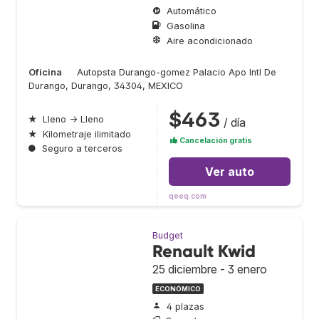
Automático
Gasolina
Aire acondicionado
Oficina
Autopsta Durango-gomez Palacio Apo Intl De
Durango, Durango, 34304, MEXICO
$463
★
Lleno → Lleno
/ día
★
Kilometraje ilimitado
Cancelación gratis
●
Seguro a terceros
Ver auto
qeeq.com
Budget
Renault Kwid
25 diciembre - 3 enero
ECONÓMICO
4 plazas