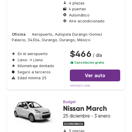
4 plazas
4 puertas
Automático
Aire acondicionado
Oficina
Aeropuerto, Autopsta Durango-Gomez
Palacio, 34304, Durango, Durango, México
$466
★
En el aeropuerto
/ día
★
Lleno → Lleno
Cancelación gratis
★
Kilometraje ilimitado
●
Seguro a terceros
Ver auto
⚠
Edad mínima 25
rentcars.com
Budget
Nissan March
25 diciembre - 3 enero
ECONÓMICO
5 plazas