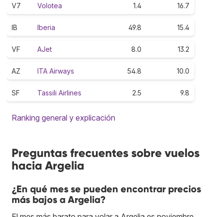
V7
Volotea
1.4
16.7
IB
Iberia
49.8
15.4
VF
AJet
8.0
13.2
AZ
ITA Airways
54.8
10.0
SF
Tassili Airlines
2.5
9.8
Ranking general y explicación
Preguntas frecuentes sobre vuelos
hacia Argelia
¿En qué mes se pueden encontrar precios
más bajos a Argelia?
El mes más barato para volar a Argelia es noviembre.