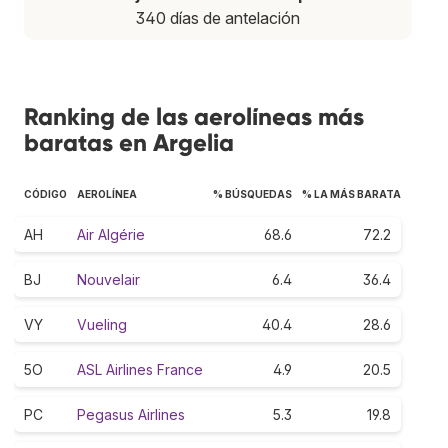
340 días de antelación
Ranking de las aerolíneas más
baratas en Argelia
CÓDIGO
AEROLÍNEA
% BÚSQUEDAS
% LA MÁS BARATA
AH
Air Algérie
68.6
72.2
BJ
Nouvelair
6.4
36.4
VY
Vueling
40.4
28.6
5O
ASL Airlines France
4.9
20.5
PC
Pegasus Airlines
5.3
19.8