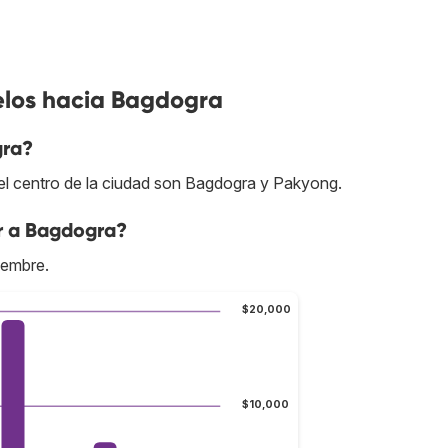
elos hacia Bagdogra
gra?
l centro de la ciudad son Bagdogra y Pakyong.
r a Bagdogra?
iembre.
$20,000
$10,000