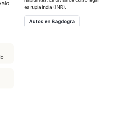
habitantes. La divisa de curso legal
valo
es rupia india (INR).
Autos en Bagdogra
do