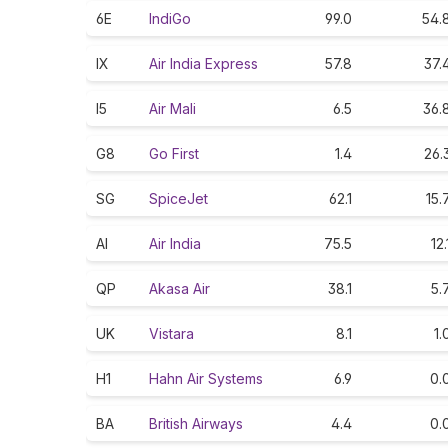
6E
IndiGo
99.0
54.
IX
Air India Express
57.8
37.
I5
Air Mali
6.5
36.
G8
Go First
1.4
26.
SG
SpiceJet
62.1
15.
AI
Air India
75.5
12.
QP
Akasa Air
38.1
5.
UK
Vistara
8.1
1.
H1
Hahn Air Systems
6.9
0.
BA
British Airways
4.4
0.