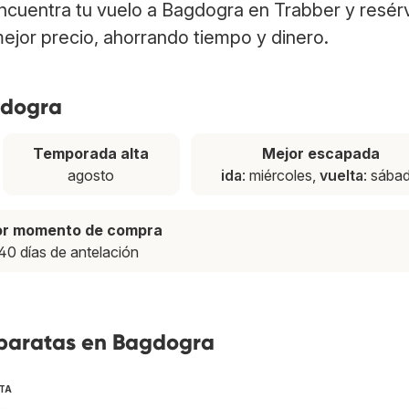
Encuentra tu vuelo a Bagdogra en Trabber y resér
ejor precio, ahorrando tiempo y dinero.
gdogra
Temporada alta
Mejor escapada
agosto
ida
: miércoles,
vuelta
: sába
or momento de compra
40 días de antelación
 baratas en Bagdogra
TA