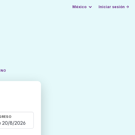
México
Iniciar sesión →
INO
GRESO