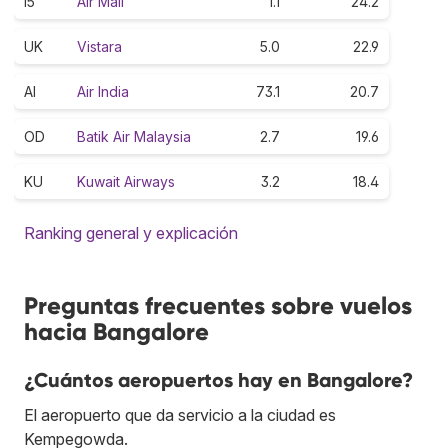
I5
Air Mali
1.1
24.2
UK
Vistara
5.0
22.9
AI
Air India
73.1
20.7
OD
Batik Air Malaysia
2.7
19.6
KU
Kuwait Airways
3.2
18.4
Ranking general y explicación
Preguntas frecuentes sobre vuelos
hacia Bangalore
¿Cuántos aeropuertos hay en Bangalore?
El aeropuerto que da servicio a la ciudad es
Kempegowda.