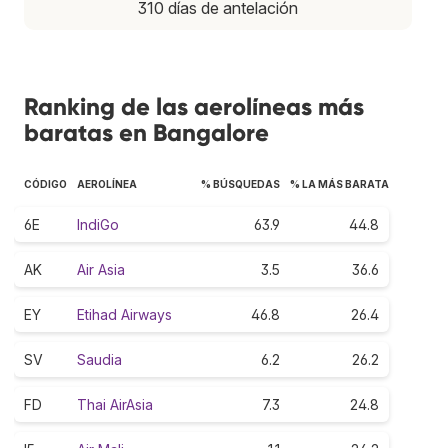
310 días de antelación
Ranking de las aerolíneas más
baratas en Bangalore
CÓDIGO
AEROLÍNEA
% BÚSQUEDAS
% LA MÁS BARATA
6E
IndiGo
63.9
44.8
AK
Air Asia
3.5
36.6
EY
Etihad Airways
46.8
26.4
SV
Saudia
6.2
26.2
FD
Thai AirAsia
7.3
24.8