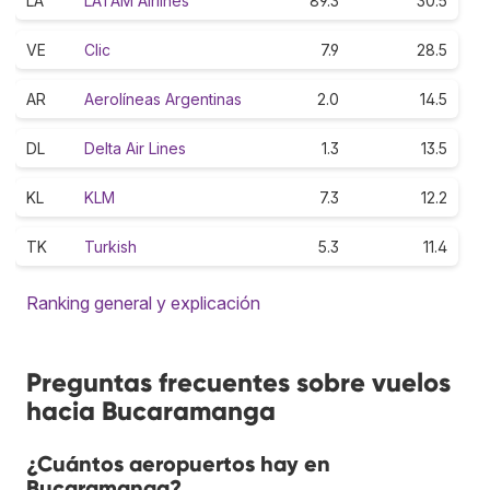
LA
LATAM Airlines
89.3
30.5
VE
Clic
7.9
28.5
AR
Aerolíneas Argentinas
2.0
14.5
DL
Delta Air Lines
1.3
13.5
KL
KLM
7.3
12.2
TK
Turkish
5.3
11.4
Ranking general y explicación
Preguntas frecuentes sobre vuelos
hacia Bucaramanga
¿Cuántos aeropuertos hay en
Bucaramanga?