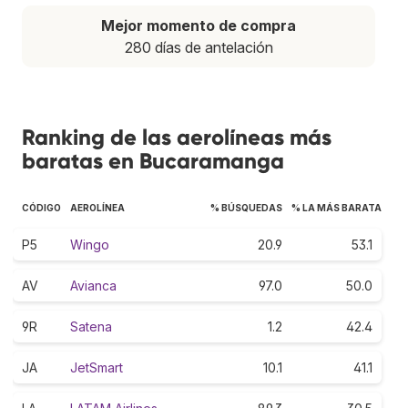
Mejor momento de compra
280 días de antelación
Ranking de las aerolíneas más
baratas en Bucaramanga
CÓDIGO
AEROLÍNEA
% BÚSQUEDAS
% LA MÁS BARATA
P5
Wingo
20.9
53.1
AV
Avianca
97.0
50.0
9R
Satena
1.2
42.4
JA
JetSmart
10.1
41.1