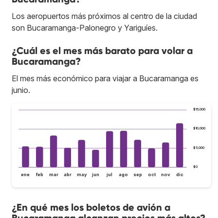
Los aeropuertos más próximos al centro de la ciudad
son Bucaramanga-Palonegro y Yariguíes.
¿Cuál es el mes más barato para volar a
Bucaramanga?
El mes más económico para viajar a Bucaramanga es
junio.
$15,000
$10,000
$5,000
$0
ene
feb
mar
abr
may
jun
jul
ago
sep
oct
nov
dic
¿En qué mes los boletos de avión a