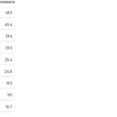
ÁS BARATA
69.3
45.4
39.6
39.3
25.4
24.8
19.3
19.1
16.7