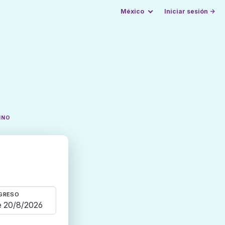
México
Iniciar sesión →
INO
GRESO