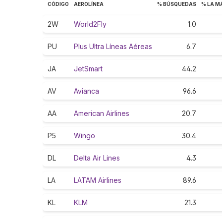
CÓDIGO
AEROLÍNEA
% BÚSQUEDAS
% LA M
2W
World2Fly
1.0
PU
Plus Ultra Líneas Aéreas
6.7
JA
JetSmart
44.2
AV
Avianca
96.6
AA
American Airlines
20.7
P5
Wingo
30.4
DL
Delta Air Lines
4.3
LA
LATAM Airlines
89.6
KL
KLM
21.3