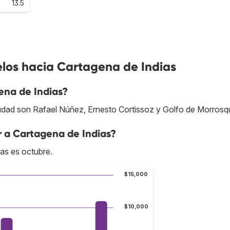
13.5
elos hacia Cartagena de Indias
ena de Indias?
udad son Rafael Núñez, Ernesto Cortissoz y Golfo de Morrosqui
r a Cartagena de Indias?
as es octubre.
$15,000
$10,000