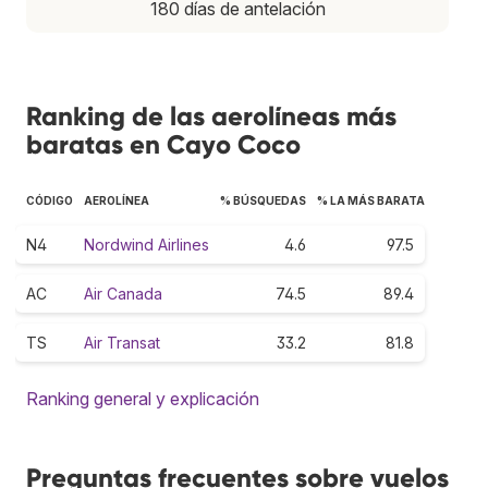
180 días de antelación
Ranking de las aerolíneas más
baratas en Cayo Coco
CÓDIGO
AEROLÍNEA
% BÚSQUEDAS
% LA MÁS BARATA
N4
Nordwind Airlines
4.6
97.5
AC
Air Canada
74.5
89.4
TS
Air Transat
33.2
81.8
Ranking general y explicación
Preguntas frecuentes sobre vuelos