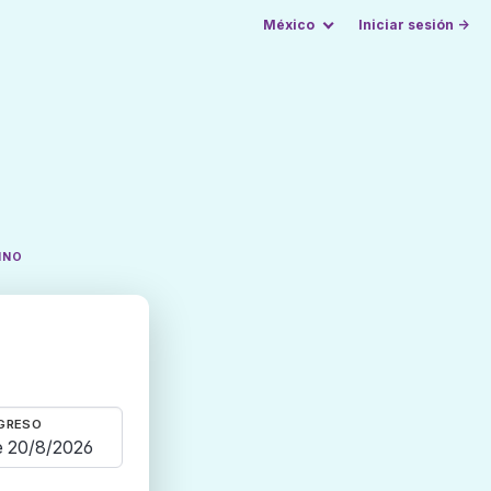
México
Iniciar sesión →
INO
GRESO