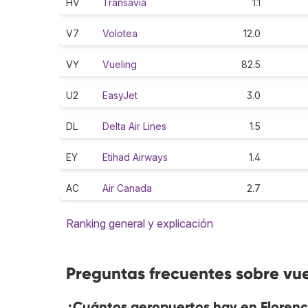
HV
Transavia
1.1
V7
Volotea
12.0
VY
Vueling
82.5
U2
EasyJet
3.0
DL
Delta Air Lines
1.5
EY
Etihad Airways
1.4
AC
Air Canada
2.7
Ranking general y explicación
Preguntas frecuentes sobre vue
¿Cuántos aeropuertos hay en Florenc