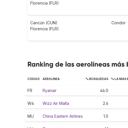
Florencia (FLR)
Cancún (CUN)
Condor
Florencia (FLR)
Ranking de las aerolíneas más 
CÓDIGO
AEROLÍNEA
% BÚSQUEDAS
% LA MÁS
FR
Ryanair
46.0
W4
Wizz Air Malta
2.6
MU
China Eastern Airlines
1.0