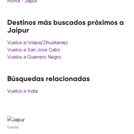
Roma - Jaipur
Destinos más buscados próximos a
Jaipur
Vuelos a Ixtapa/Zihuatanejo
Vuelos a San Jose Cabo
Vuelos a Guerrero Negro
Búsquedas relacionadas
Vuelos a India
fuente