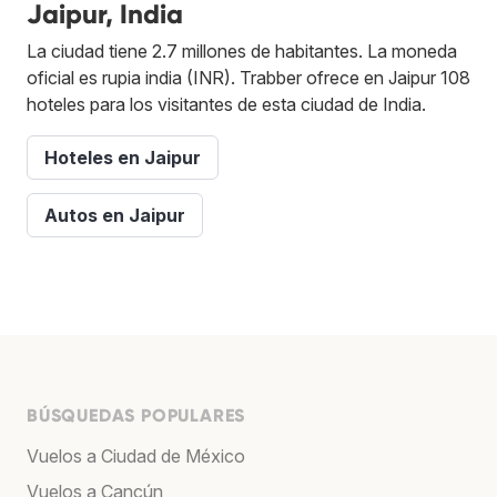
Jaipur, India
La ciudad tiene 2.7 millones de habitantes. La moneda
oficial es rupia india (INR). Trabber ofrece en Jaipur 108
hoteles para los visitantes de esta ciudad de India.
Hoteles en Jaipur
Autos en Jaipur
BÚSQUEDAS POPULARES
Vuelos a Ciudad de México
Vuelos a Cancún