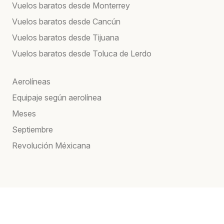
Vuelos baratos desde Monterrey
Vuelos baratos desde Cancún
Vuelos baratos desde Tijuana
Vuelos baratos desde Toluca de Lerdo
Aerolíneas
Equipaje según aerolínea
Meses
Septiembre
Revolución Méxicana