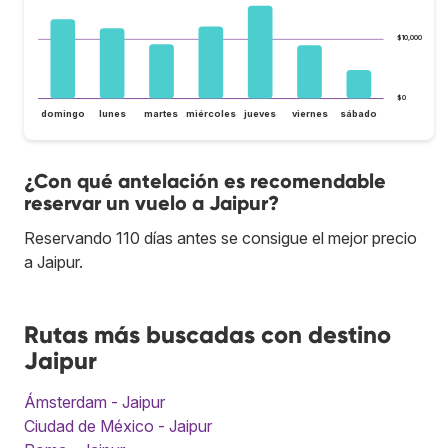
$10,000
$0
domingo
lunes
martes
miércoles
jueves
viernes
sábado
¿Con qué antelación es recomendable
reservar un vuelo a Jaipur?
Reservando 110 días antes se consigue el mejor precio
a Jaipur.
Rutas más buscadas con destino
Jaipur
Ámsterdam - Jaipur
Ciudad de México - Jaipur