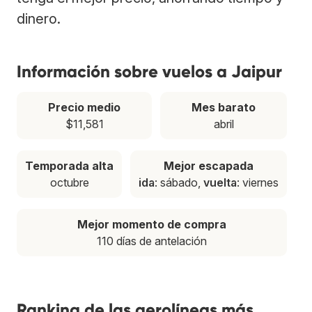
dinero.
Información sobre vuelos a Jaipur
Precio medio
Mes barato
$11,581
abril
Temporada alta
Mejor escapada
octubre
ida
: sábado,
vuelta
: viernes
Mejor momento de compra
110 días de antelación
Ranking de las aerolíneas más