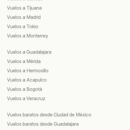
Vuelos a Tijuana
Vuelos a Madrid
Vuelos a Tokio
Vuelos a Monterrey
Vuelos a Guadalajara
Vuelos a Mérida
Vuelos a Hermosillo
Vuelos a Acapulco
Vuelos a Bogotá
Vuelos a Veracruz
Vuelos baratos desde Ciudad de México
Vuelos baratos desde Guadalajara