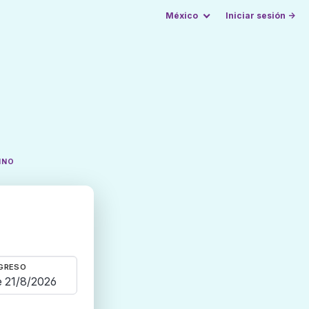
México
Iniciar sesión →
INO
GRESO