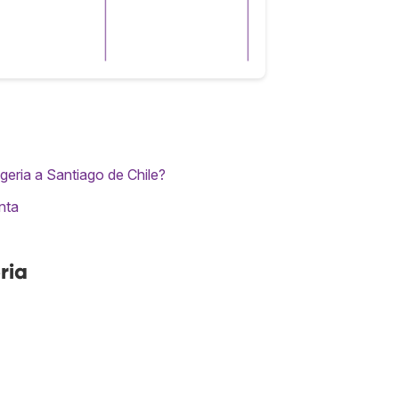
eria a Santiago de Chile?
nta
ria