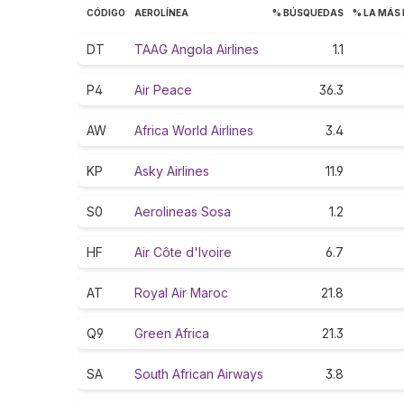
CÓDIGO
AEROLÍNEA
% BÚSQUEDAS
% LA MÁS
DT
TAAG Angola Airlines
1.1
P4
Air Peace
36.3
AW
Africa World Airlines
3.4
KP
Asky Airlines
11.9
S0
Aerolineas Sosa
1.2
HF
Air Côte d'Ivoire
6.7
AT
Royal Air Maroc
21.8
Q9
Green Africa
21.3
SA
South African Airways
3.8