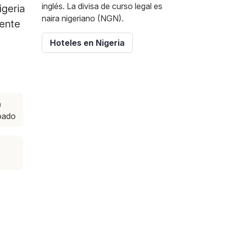
inglés. La divisa de curso legal es
igeria
naira nigeriano (NGN).
mente
Hoteles en Nigeria
a
ábado