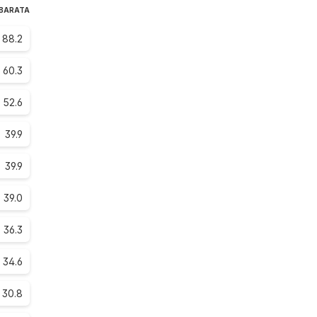
 BARATA
88.2
60.3
52.6
39.9
39.9
39.0
36.3
34.6
30.8