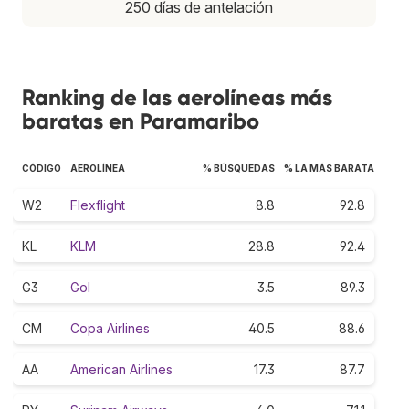
250 días de antelación
Ranking de las aerolíneas más
baratas en Paramaribo
CÓDIGO
AEROLÍNEA
% BÚSQUEDAS
% LA MÁS BARATA
W2
Flexflight
8.8
92.8
KL
KLM
28.8
92.4
G3
Gol
3.5
89.3
CM
Copa Airlines
40.5
88.6
AA
American Airlines
17.3
87.7