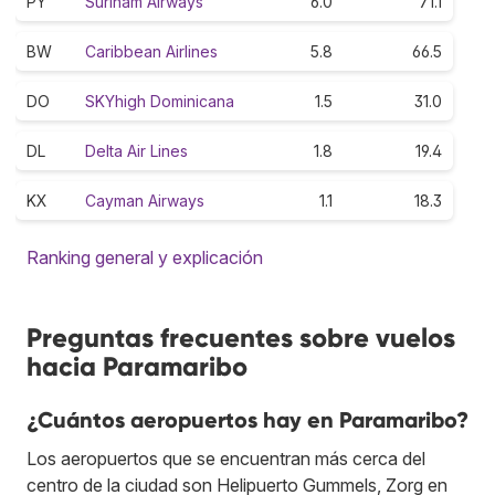
PY
Surinam Airways
6.0
71.1
BW
Caribbean Airlines
5.8
66.5
DO
SKYhigh Dominicana
1.5
31.0
DL
Delta Air Lines
1.8
19.4
KX
Cayman Airways
1.1
18.3
Ranking general y explicación
Preguntas frecuentes sobre vuelos
hacia Paramaribo
¿Cuántos aeropuertos hay en Paramaribo?
Los aeropuertos que se encuentran más cerca del
centro de la ciudad son Helipuerto Gummels, Zorg en