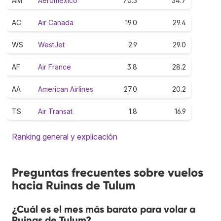
AM
Aeroméxico
70.3
34.7
AC
Air Canada
19.0
29.4
WS
WestJet
2.9
29.0
AF
Air France
3.8
28.2
AA
American Airlines
27.0
20.2
TS
Air Transat
1.8
16.9
Ranking general y explicación
Preguntas frecuentes sobre vuelos
hacia Ruinas de Tulum
¿Cuál es el mes más barato para volar a
Ruinas de Tulum?