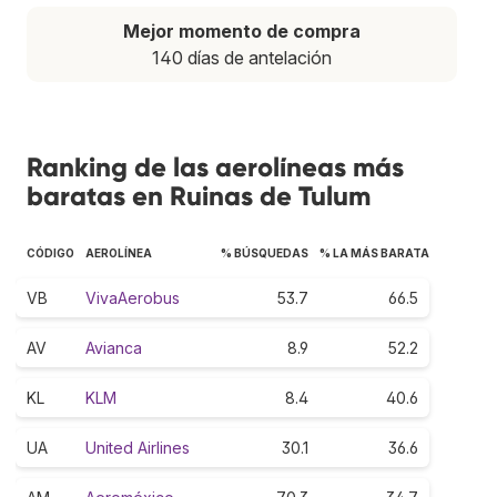
Mejor momento de compra
140 días de antelación
Ranking de las aerolíneas más
baratas en Ruinas de Tulum
CÓDIGO
AEROLÍNEA
% BÚSQUEDAS
% LA MÁS BARATA
VB
VivaAerobus
53.7
66.5
AV
Avianca
8.9
52.2
KL
KLM
8.4
40.6
UA
United Airlines
30.1
36.6