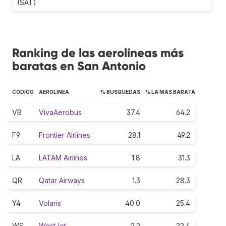
(SAT)
Ranking de las aerolíneas más
baratas en San Antonio
CÓDIGO
AEROLÍNEA
% BÚSQUEDAS
% LA MÁS BARATA
VB
VivaAerobus
37.4
64.2
F9
Frontier Airlines
28.1
49.2
LA
LATAM Airlines
1.8
31.3
QR
Qatar Airways
1.3
28.3
Y4
Volaris
40.0
25.4
WS
WestJet
2.2
22.4