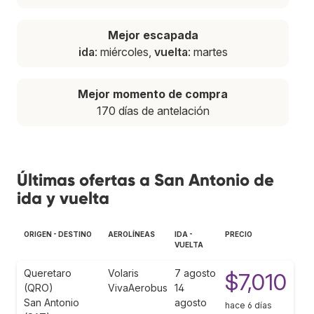
Mejor escapada
ida
: miércoles,
vuelta
: martes
Mejor momento de compra
170 días de antelación
Últimas ofertas a San Antonio de
ida y vuelta
ORIGEN - DESTINO
AEROLÍNEAS
IDA -
PRECIO
VUELTA
Queretaro
Volaris
7 agosto
$7,010
(QRO)
VivaAerobus
14
San Antonio
agosto
hace 6 días