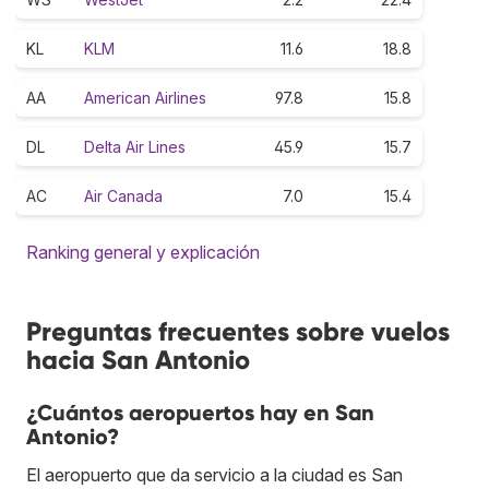
KL
KLM
11.6
18.8
AA
American Airlines
97.8
15.8
DL
Delta Air Lines
45.9
15.7
AC
Air Canada
7.0
15.4
Ranking general y explicación
Preguntas frecuentes sobre vuelos
hacia San Antonio
¿Cuántos aeropuertos hay en San
Antonio?
El aeropuerto que da servicio a la ciudad es San