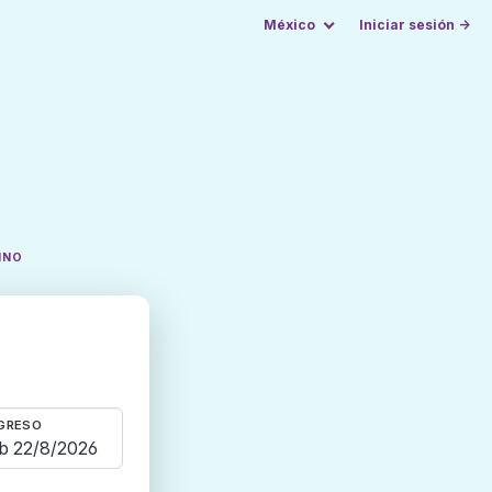
México
Iniciar sesión →
INO
GRESO