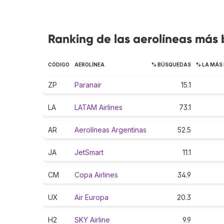
Ranking de las aerolíneas más
CÓDIGO
AEROLÍNEA
% BÚSQUEDAS
% LA MÁS
ZP
Paranair
15.1
LA
LATAM Airlines
73.1
AR
Aerolíneas Argentinas
52.5
JA
JetSmart
11.1
CM
Copa Airlines
34.9
UX
Air Europa
20.3
H2
SKY Airline
9.9