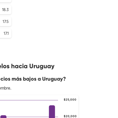
18.3
17.5
17.1
elos hacia Uruguay
cios más bajos a Uruguay?
embre.
$25,000
$20,000