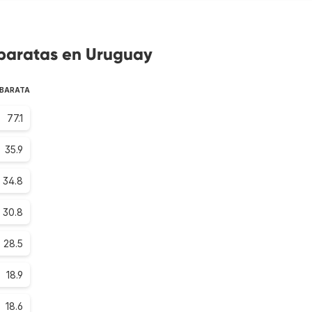
 baratas en Uruguay
 BARATA
77.1
35.9
34.8
30.8
28.5
18.9
18.6