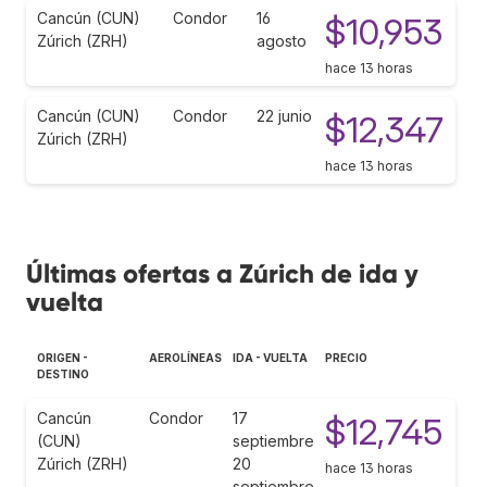
Cancún (CUN)
Condor
16
$10,953
Zúrich (ZRH)
agosto
hace 13 horas
Cancún (CUN)
Condor
22 junio
$12,347
Zúrich (ZRH)
hace 13 horas
Últimas ofertas a Zúrich de ida y
vuelta
ORIGEN -
AEROLÍNEAS
IDA - VUELTA
PRECIO
DESTINO
Cancún
Condor
17
$12,745
(CUN)
septiembre
Zúrich (ZRH)
20
hace 13 horas
septiembre