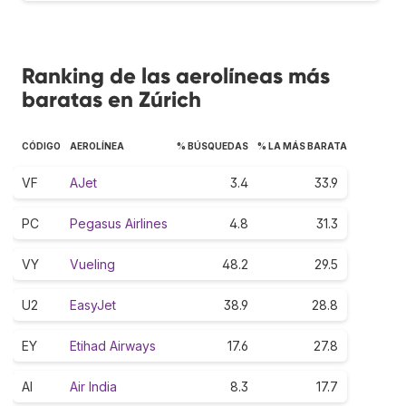
Ranking de las aerolíneas más
baratas en Zúrich
CÓDIGO
AEROLÍNEA
% BÚSQUEDAS
% LA MÁS BARATA
VF
AJet
3.4
33.9
PC
Pegasus Airlines
4.8
31.3
VY
Vueling
48.2
29.5
U2
EasyJet
38.9
28.8
EY
Etihad Airways
17.6
27.8
AI
Air India
8.3
17.7