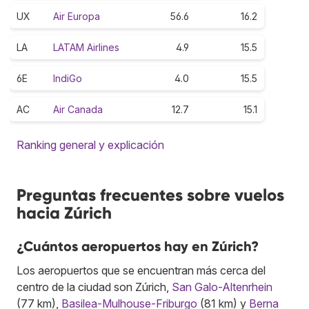
UX
Air Europa
56.6
16.2
LA
LATAM Airlines
4.9
15.5
6E
IndiGo
4.0
15.5
AC
Air Canada
12.7
15.1
Ranking general y explicación
Preguntas frecuentes sobre vuelos
hacia Zúrich
¿Cuántos aeropuertos hay en Zúrich?
Los aeropuertos que se encuentran más cerca del
centro de la ciudad son Zúrich,
San Galo-Altenrhein
(77 km),
Basilea-Mulhouse-Friburgo
(81 km) y
Berna