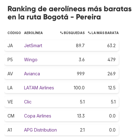
Ranking de aerolíneas más baratas
en la ruta Bogotá - Pereira
CÓDIGO
AEROLÍNEA
% BÚSQUEDAS
% LA MÁS BARATA
JA
JetSmart
89.7
63.2
P5
Wingo
3.6
47.9
AV
Avianca
99.9
26.9
LA
LATAM Airlines
100.0
12.5
VE
Clic
5.1
5.1
CM
Copa Airlines
13.3
0.0
A1
APG Distribution
2.1
0.0