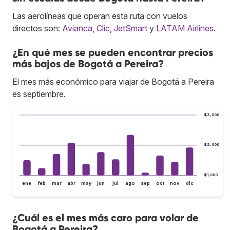
Las aerolíneas que operan esta ruta con vuelos
directos son:
Avianca
,
Clic
,
JetSmart
y
LATAM Airlines
.
¿En qué mes se pueden encontrar precios
más bajos de Bogotá a Pereira?
El mes más económico para viajar de Bogotá a Pereira
es septiembre.
$3,000
$2,000
$1,000
ene
feb
mar
abr
may
jun
jul
ago
sep
oct
nov
dic
¿Cuál es el mes más caro para volar de
Bogotá a Pereira?