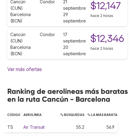
Cancún
Condor
21
$12,147
(CUN)
septiembre
Barcelona
29
hace 2 horas
(BCN)
septiembre
Cancún
Condor
17
$12,346
(CUN)
septiembre
Barcelona
20
hace 2 horas
(BCN)
septiembre
Ver más ofertas
Ranking de aerolíneas más baratas
en la ruta Cancún - Barcelona
CÓDIGO
AEROLÍNEA
% BÚSQUEDAS
% LA MÁS BARATA
TS
Air Transat
55.2
56.9