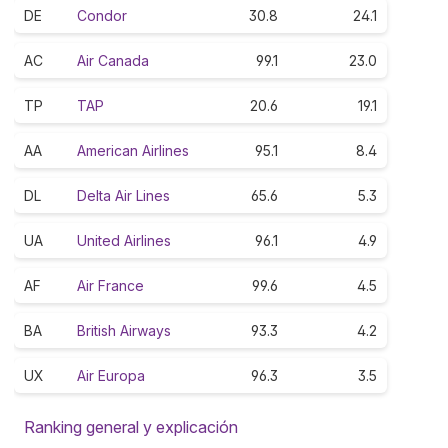
DE
Condor
30.8
24.1
AC
Air Canada
99.1
23.0
TP
TAP
20.6
19.1
AA
American Airlines
95.1
8.4
DL
Delta Air Lines
65.6
5.3
UA
United Airlines
96.1
4.9
AF
Air France
99.6
4.5
BA
British Airways
93.3
4.2
UX
Air Europa
96.3
3.5
Ranking general y explicación