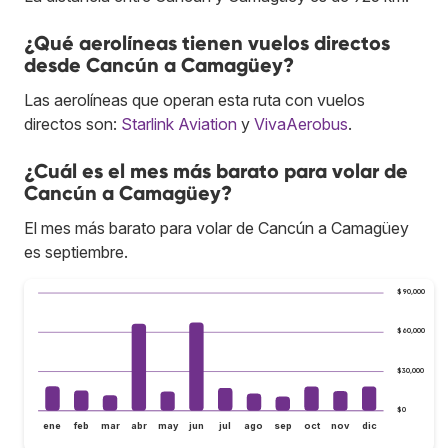
¿Qué aerolíneas tienen vuelos directos
desde Cancún a Camagüey?
Las aerolíneas que operan esta ruta con vuelos
directos son:
Starlink Aviation
y
VivaAerobus
.
¿Cuál es el mes más barato para volar de
Cancún a Camagüey?
El mes más barato para volar de Cancún a Camagüey
es septiembre.
$90,000
$60,000
$30,000
$0
ene
feb
mar
abr
may
jun
jul
ago
sep
oct
nov
dic