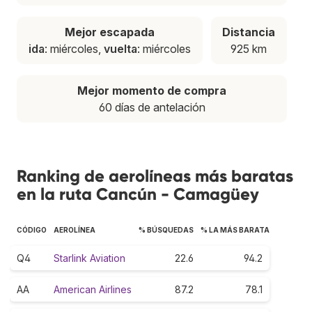
Mejor escapada
Distancia
ida
: miércoles,
vuelta
: miércoles
925 km
Mejor momento de compra
60 días de antelación
Ranking de aerolíneas más baratas
en la ruta Cancún - Camagüey
CÓDIGO
AEROLÍNEA
% BÚSQUEDAS
% LA MÁS BARATA
Q4
Starlink Aviation
22.6
94.2
AA
American Airlines
87.2
78.1