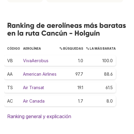
Ranking de aerolíneas más baratas
en la ruta Cancún - Holguín
CÓDIGO
AEROLÍNEA
% BÚSQUEDAS
% LA MÁS BARATA
VB
VivaAerobus
1.0
100.0
AA
American Airlines
97.7
88.6
TS
Air Transat
19.1
61.5
AC
Air Canada
1.7
8.0
Ranking general y explicación