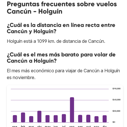
Preguntas frecuentes sobre vuelos
Cancún - Holguín
¿Cuál es la distancia en línea recta entre
Cancún y Holguín?
Holguín está a 1099 km. de distancia de Cancún.
¿Cuál es el mes más barato para volar de
Cancún a Holguín?
El mes más económico para viajar de Cancún a Holguín
es noviembre.
$90,000
$60,000
$30,000
$0
ene
feb
mar
abr
may
jun
jul
ago
sep
oct
nov
dic