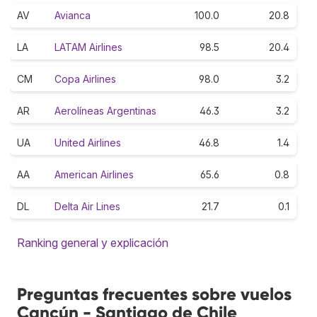
AV
Avianca
100.0
20.8
LA
LATAM Airlines
98.5
20.4
CM
Copa Airlines
98.0
3.2
AR
Aerolíneas Argentinas
46.3
3.2
UA
United Airlines
46.8
1.4
AA
American Airlines
65.6
0.8
DL
Delta Air Lines
21.7
0.1
Ranking general y explicación
Preguntas frecuentes sobre vuelos
Cancún - Santiago de Chile