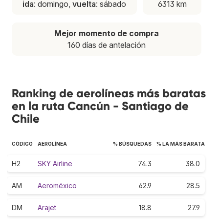
ida
: domingo,
vuelta
: sábado
6313 km
Mejor momento de compra
160 días de antelación
Ranking de aerolíneas más baratas
en la ruta Cancún - Santiago de
Chile
CÓDIGO
AEROLÍNEA
% BÚSQUEDAS
% LA MÁS BARATA
H2
SKY Airline
74.3
38.0
AM
Aeroméxico
62.9
28.5
DM
Arajet
18.8
27.9