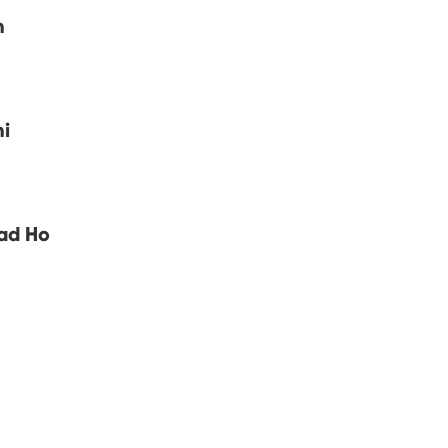
n
hi
ad Ho