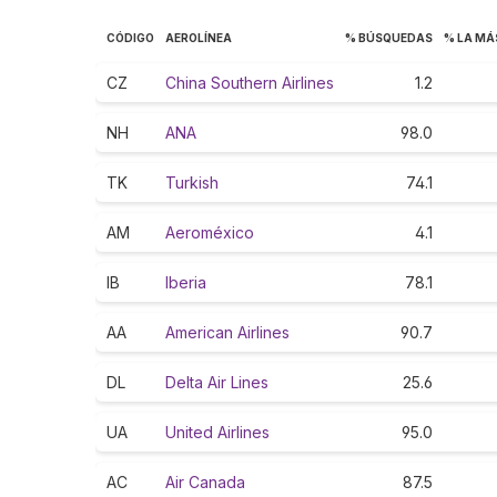
CÓDIGO
AEROLÍNEA
% BÚSQUEDAS
% LA MÁ
CZ
China Southern Airlines
1.2
NH
ANA
98.0
TK
Turkish
74.1
AM
Aeroméxico
4.1
IB
Iberia
78.1
AA
American Airlines
90.7
DL
Delta Air Lines
25.6
UA
United Airlines
95.0
AC
Air Canada
87.5