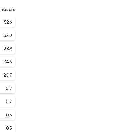
S BARATA
52.6
52.0
38.9
34.5
20.7
0.7
0.7
0.6
0.5