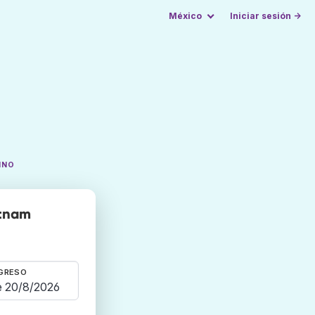
México
Iniciar sesión →
INO
etnam
GRESO