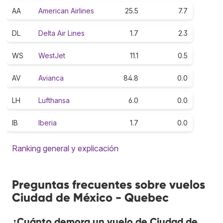
AA
American Airlines
25.5
7.7
DL
Delta Air Lines
1.7
2.3
WS
WestJet
11.1
0.5
AV
Avianca
84.8
0.0
LH
Lufthansa
6.0
0.0
IB
Iberia
1.7
0.0
Ranking general y explicación
Preguntas frecuentes sobre vuelos
Ciudad de México - Quebec
¿Cuánto demora un vuelo de Ciudad de