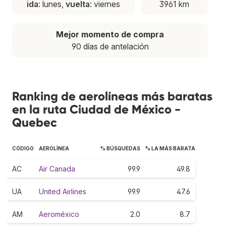
ida
: lunes,
vuelta
: viernes
3961 km
Mejor momento de compra
90 días de antelación
Ranking de aerolíneas más baratas
en la ruta Ciudad de México -
Quebec
CÓDIGO
AEROLÍNEA
% BÚSQUEDAS
% LA MÁS BARATA
AC
Air Canada
99.9
49.8
UA
United Airlines
99.9
47.6
AM
Aeroméxico
2.0
8.7