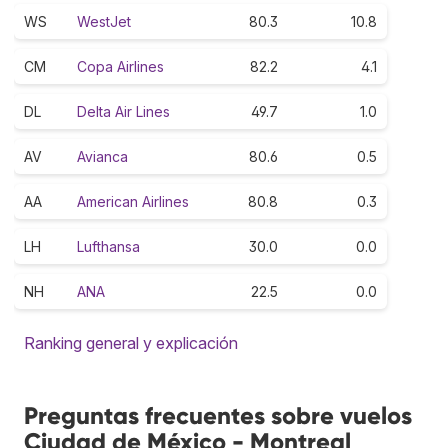
WS
WestJet
80.3
10.8
CM
Copa Airlines
82.2
4.1
DL
Delta Air Lines
49.7
1.0
AV
Avianca
80.6
0.5
AA
American Airlines
80.8
0.3
LH
Lufthansa
30.0
0.0
NH
ANA
22.5
0.0
Ranking general y explicación
Preguntas frecuentes sobre vuelos
Ciudad de México - Montreal