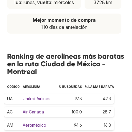
ida
: lunes,
vuelta
: miércoles
3728 km
Mejor momento de compra
110 días de antelación
Ranking de aerolíneas más baratas
en la ruta Ciudad de México -
Montreal
CÓDIGO
AEROLÍNEA
% BÚSQUEDAS
% LA MÁS BARATA
UA
United Airlines
97.3
42.3
AC
Air Canada
100.0
28.7
AM
Aeroméxico
94.6
16.0