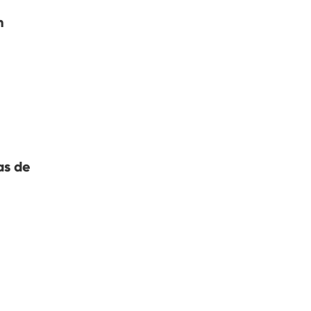
n
as de