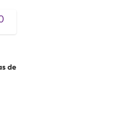
0
as de