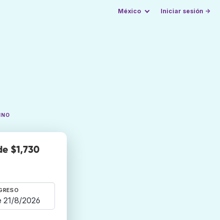
México
Iniciar sesión →
INO
de $1,730
GRESO