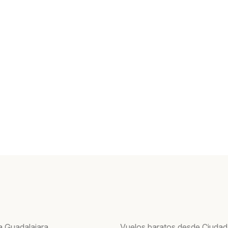
a Guadalajara
Vuelos baratos desde Ciudad