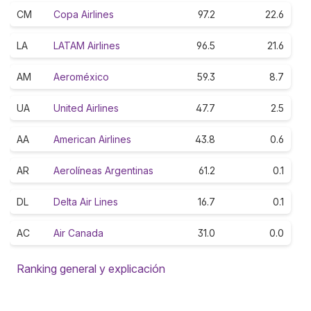
CM
Copa Airlines
97.2
22.6
LA
LATAM Airlines
96.5
21.6
AM
Aeroméxico
59.3
8.7
UA
United Airlines
47.7
2.5
AA
American Airlines
43.8
0.6
AR
Aerolíneas Argentinas
61.2
0.1
DL
Delta Air Lines
16.7
0.1
AC
Air Canada
31.0
0.0
Ranking general y explicación