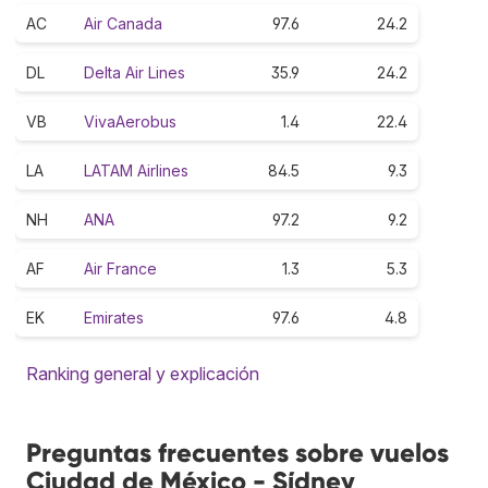
AC
Air Canada
97.6
24.2
DL
Delta Air Lines
35.9
24.2
VB
VivaAerobus
1.4
22.4
LA
LATAM Airlines
84.5
9.3
NH
ANA
97.2
9.2
AF
Air France
1.3
5.3
EK
Emirates
97.6
4.8
Ranking general y explicación
Preguntas frecuentes sobre vuelos
Ciudad de México - Sídney