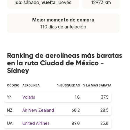
ida
: sábado,
vuelta
: jueves
12973 km
Mejor momento de compra
110 días de antelación
Ranking de aerolíneas más baratas
en la ruta Ciudad de México -
Sídney
CÓDIGO
AEROLÍNEA
% BÚSQUEDAS
% LA MÁS BARATA
Y4
Volaris
1.8
37.5
NZ
Air New Zealand
68.2
28.5
UA
United Airlines
89.0
25.8