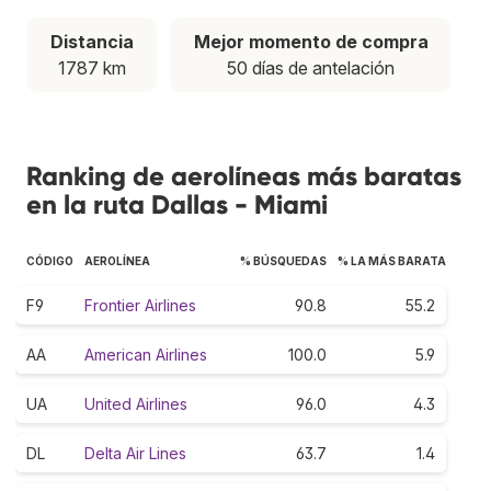
Distancia
Mejor momento de compra
1787 km
50 días de antelación
Ranking de aerolíneas más baratas
en la ruta Dallas - Miami
CÓDIGO
AEROLÍNEA
% BÚSQUEDAS
% LA MÁS BARATA
F9
Frontier Airlines
90.8
55.2
AA
American Airlines
100.0
5.9
UA
United Airlines
96.0
4.3
DL
Delta Air Lines
63.7
1.4