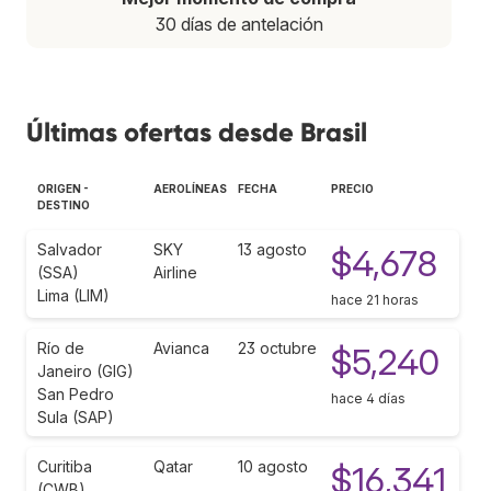
30 días de antelación
Últimas ofertas desde Brasil
ORIGEN -
AEROLÍNEAS
FECHA
PRECIO
DESTINO
Salvador
SKY
13 agosto
$4,678
(SSA)
Airline
Lima (LIM)
hace 21 horas
Río de
Avianca
23 octubre
$5,240
Janeiro (GIG)
San Pedro
hace 4 días
Sula (SAP)
Curitiba
Qatar
10 agosto
$16,341
(CWB)