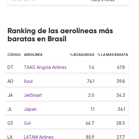
Ranking de las aerolíneas más
baratas en Brasil
CÓDIGO
AEROLÍNEA
% BÚSQUEDAS
% LA MÁS BARATA
DT
TAAG Angola Airlines
1.4
67.8
AD
Azul
74.1
39.8
JA
JetSmart
2.0
34.3
JL
Japan
1.1
34.1
G3
Gol
66.7
28.5
LA
LATAM Airlines
85.9
27.7