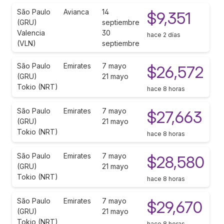
São Paulo
Avianca
14
$9,351
(GRU)
septiembre
Valencia
30
hace 2 días
(VLN)
septiembre
São Paulo
Emirates
7 mayo
$26,572
(GRU)
21 mayo
Tokio (NRT)
hace 8 horas
São Paulo
Emirates
7 mayo
$27,663
(GRU)
21 mayo
Tokio (NRT)
hace 8 horas
São Paulo
Emirates
7 mayo
$28,580
(GRU)
21 mayo
Tokio (NRT)
hace 8 horas
São Paulo
Emirates
7 mayo
$29,670
(GRU)
21 mayo
Tokio (NRT)
hace 8 horas