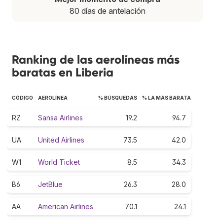
80 días de antelación
Ranking de las aerolíneas más
baratas en Liberia
CÓDIGO
AEROLÍNEA
% BÚSQUEDAS
% LA MÁS BARATA
RZ
Sansa Airlines
19.2
94.7
UA
United Airlines
73.5
42.0
W1
World Ticket
8.5
34.3
B6
JetBlue
26.3
28.0
AA
American Airlines
70.1
24.1