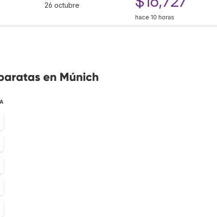
$16,727
26 octubre
hace 10 horas
 baratas en Múnich
TA