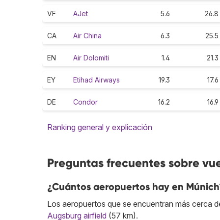
VF
AJet
5.6
26.8
CA
Air China
6.3
25.5
EN
Air Dolomiti
1.4
21.3
EY
Etihad Airways
19.3
17.6
DE
Condor
16.2
16.9
Ranking general y explicación
Preguntas frecuentes sobre vu
¿Cuántos aeropuertos hay en Múnich
Los aeropuertos que se encuentran más cerca de
Augsburg airfield
(57 km).