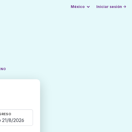
México
Iniciar sesión →
INO
GRESO