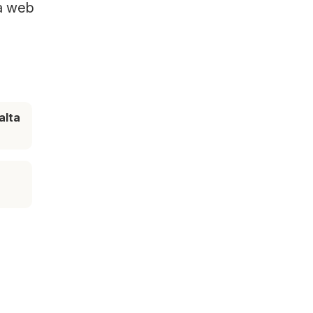
la web
alta
e