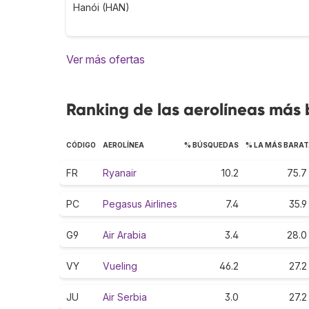
Hanói (HAN)
Ver más ofertas
Ranking de las aerolíneas más
CÓDIGO
AEROLÍNEA
% BÚSQUEDAS
% LA MÁS BARA
FR
Ryanair
10.2
75.7
PC
Pegasus Airlines
7.4
35.9
G9
Air Arabia
3.4
28.0
VY
Vueling
46.2
27.2
JU
Air Serbia
3.0
27.2