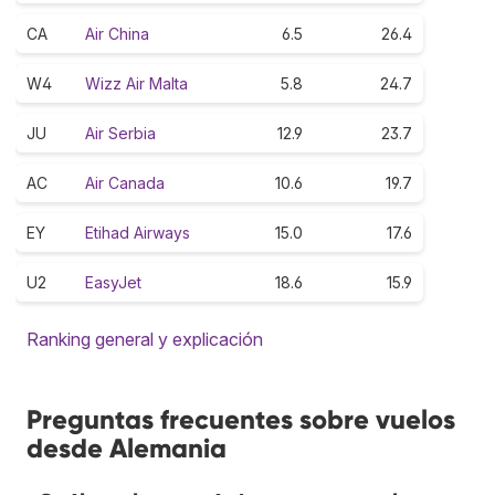
CA
Air China
6.5
26.4
W4
Wizz Air Malta
5.8
24.7
JU
Air Serbia
12.9
23.7
AC
Air Canada
10.6
19.7
EY
Etihad Airways
15.0
17.6
U2
EasyJet
18.6
15.9
Ranking general y explicación
Preguntas frecuentes sobre vuelos
desde Alemania