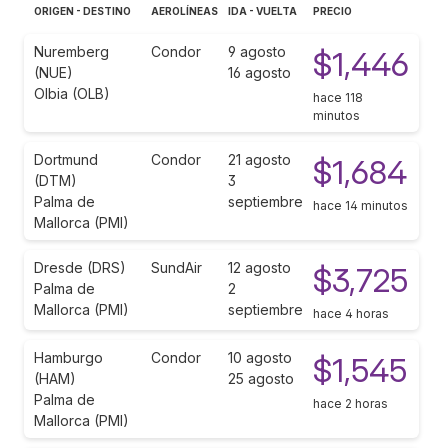
ORIGEN - DESTINO
AEROLÍNEAS
IDA - VUELTA
PRECIO
Nuremberg
Condor
9 agosto
$1,446
(NUE)
16 agosto
Olbia (OLB)
hace 118
minutos
Dortmund
Condor
21 agosto
$1,684
(DTM)
3
Palma de
septiembre
hace 14 minutos
Mallorca (PMI)
Dresde (DRS)
SundAir
12 agosto
$3,725
Palma de
2
Mallorca (PMI)
septiembre
hace 4 horas
Hamburgo
Condor
10 agosto
$1,545
(HAM)
25 agosto
Palma de
hace 2 horas
Mallorca (PMI)