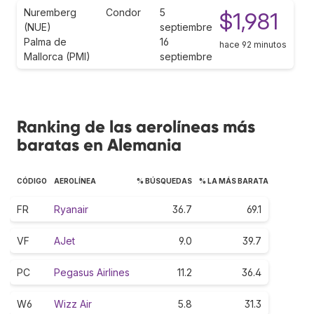
Nuremberg
Condor
5
$1,981
(NUE)
septiembre
Palma de
16
hace 92 minutos
Mallorca (PMI)
septiembre
Ranking de las aerolíneas más
baratas en Alemania
CÓDIGO
AEROLÍNEA
% BÚSQUEDAS
% LA MÁS BARATA
FR
Ryanair
36.7
69.1
VF
AJet
9.0
39.7
PC
Pegasus Airlines
11.2
36.4
W6
Wizz Air
5.8
31.3