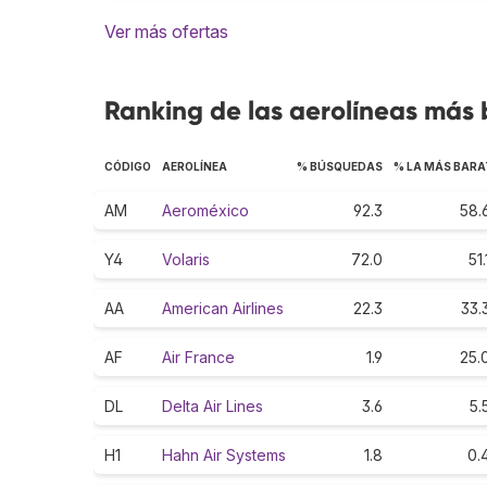
Ver más ofertas
Ranking de las aerolíneas más
CÓDIGO
AEROLÍNEA
% BÚSQUEDAS
% LA MÁS BARA
AM
Aeroméxico
92.3
58.
Y4
Volaris
72.0
51.
AA
American Airlines
22.3
33.
AF
Air France
1.9
25.
DL
Delta Air Lines
3.6
5.
H1
Hahn Air Systems
1.8
0.