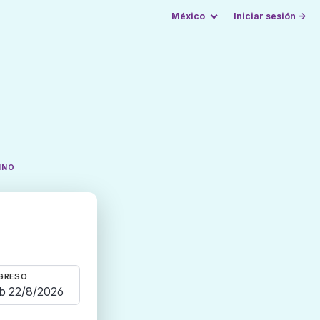
México
Iniciar sesión →
INO
GRESO