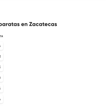
 baratas en Zacatecas
TA
6
1
3
0
5
4