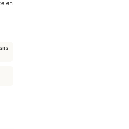
te en
alta