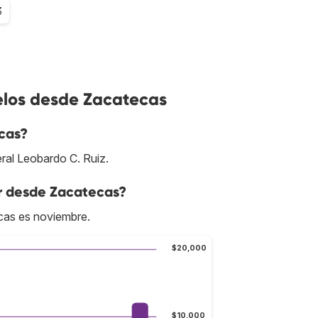
3
elos desde Zacatecas
cas?
eral Leobardo C. Ruiz.
ar desde Zacatecas?
cas es noviembre.
$20,000
$10,000