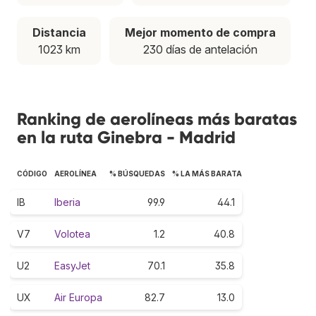
Distancia
Mejor momento de compra
1023 km
230 días de antelación
Ranking de aerolíneas más baratas
en la ruta Ginebra - Madrid
CÓDIGO
AEROLÍNEA
% BÚSQUEDAS
% LA MÁS BARATA
IB
Iberia
99.9
44.1
V7
Volotea
1.2
40.8
U2
EasyJet
70.1
35.8
UX
Air Europa
82.7
13.0