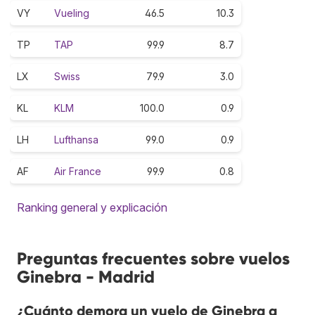
VY
Vueling
46.5
10.3
TP
TAP
99.9
8.7
LX
Swiss
79.9
3.0
KL
KLM
100.0
0.9
LH
Lufthansa
99.0
0.9
AF
Air France
99.9
0.8
Ranking general y explicación
Preguntas frecuentes sobre vuelos
Ginebra - Madrid
¿Cuánto demora un vuelo de Ginebra a