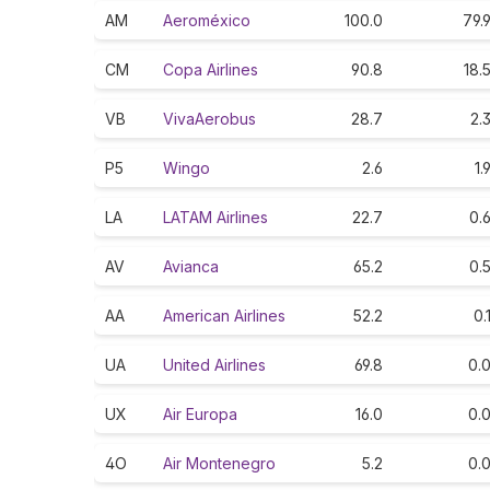
AM
Aeroméxico
100.0
79.
CM
Copa Airlines
90.8
18.
VB
VivaAerobus
28.7
2.
P5
Wingo
2.6
1.
LA
LATAM Airlines
22.7
0.
AV
Avianca
65.2
0.
AA
American Airlines
52.2
0.
UA
United Airlines
69.8
0.
UX
Air Europa
16.0
0.
4O
Air Montenegro
5.2
0.