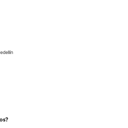
edellín
tos?