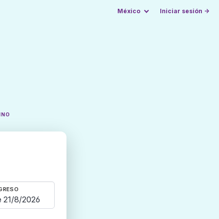
México
Iniciar sesión →
INO
GRESO