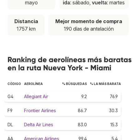
mayo
ida
: sábado,
vuelta
: martes
Distancia
Mejor momento de compra
1757 km
190 días de antelación
Ranking de aerolíneas más baratas
en la ruta Nueva York - Miami
CÓDIGO
AEROLÍNEA
% BÚSQUEDAS
% LA MÁS BARATA
G4
Allegiant Air
9.2
76.9
F9
Frontier Airlines
86.7
30.3
DL
Delta Air Lines
83.0
15.3
AA
American Airlines
99.4
5.4