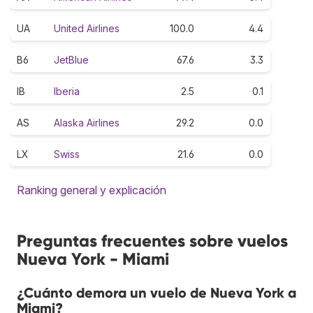
UA
United Airlines
100.0
4.4
B6
JetBlue
67.6
3.3
IB
Iberia
2.5
0.1
AS
Alaska Airlines
29.2
0.0
LX
Swiss
21.6
0.0
Ranking general y explicación
Preguntas frecuentes sobre vuelos
Nueva York - Miami
¿Cuánto demora un vuelo de Nueva York a
Miami?