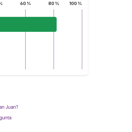
%
60 %
80 %
100 %
San Juan?
egunta