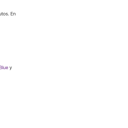
utos. En
Blue
y