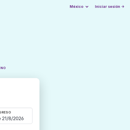
México
Iniciar sesión →
INO
GRESO