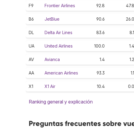
F9
Frontier Airlines
92.8
47.
B6
JetBlue
90.6
26.
DL
Delta Air Lines
83.6
8.
UA
United Airlines
100.0
1.
AV
Avianca
1.4
1.
AA
American Airlines
93.3
1.
X1
X1 Air
10.4
0.
Ranking general y explicación
Preguntas frecuentes sobre vu