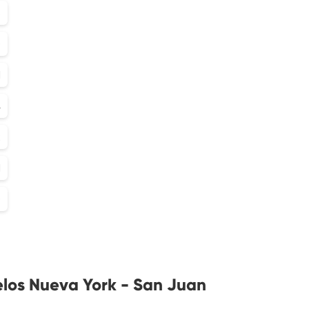
8
0
1
4
2
1
0
elos Nueva York - San Juan