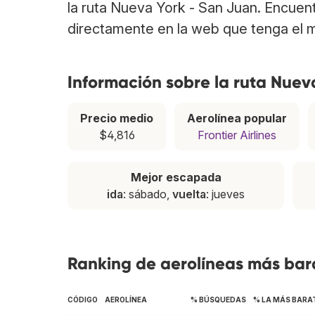
la ruta Nueva York - San Juan. Encuen
directamente en la web que tenga el m
Información sobre la ruta Nuev
Precio medio
Aerolínea popular
$4,816
Frontier Airlines
Mejor escapada
ida
: sábado,
vuelta
: jueves
Ranking de aerolíneas más bara
CÓDIGO
AEROLÍNEA
% BÚSQUEDAS
% LA MÁS BARA