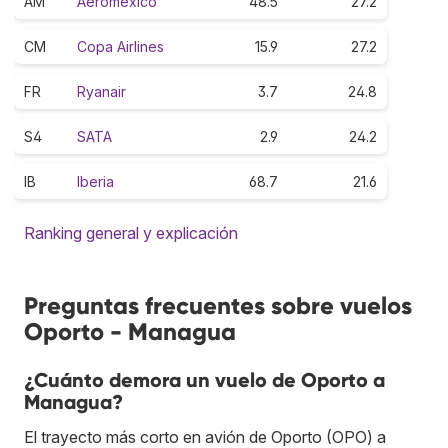
AM
Aeroméxico
48.5
27.2
CM
Copa Airlines
15.9
27.2
FR
Ryanair
3.7
24.8
S4
SATA
2.9
24.2
IB
Iberia
68.7
21.6
Ranking general y explicación
Preguntas frecuentes sobre vuelos
Oporto - Managua
¿Cuánto demora un vuelo de Oporto a
Managua?
El trayecto más corto en avión de Oporto (OPO) a