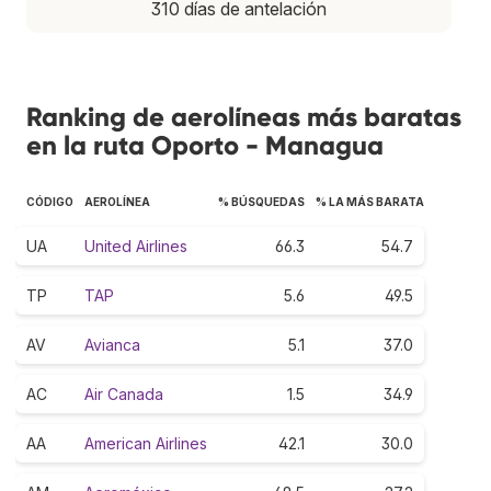
310 días de antelación
Ranking de aerolíneas más baratas
en la ruta Oporto - Managua
CÓDIGO
AEROLÍNEA
% BÚSQUEDAS
% LA MÁS BARATA
UA
United Airlines
66.3
54.7
TP
TAP
5.6
49.5
AV
Avianca
5.1
37.0
AC
Air Canada
1.5
34.9
AA
American Airlines
42.1
30.0