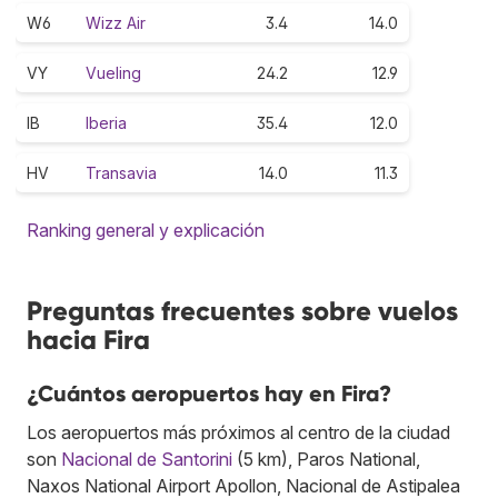
W6
Wizz Air
3.4
14.0
VY
Vueling
24.2
12.9
IB
Iberia
35.4
12.0
HV
Transavia
14.0
11.3
Ranking general y explicación
Preguntas frecuentes sobre vuelos
hacia Fira
¿Cuántos aeropuertos hay en Fira?
Los aeropuertos más próximos al centro de la ciudad
son
Nacional de Santorini
(5 km), Paros National,
Naxos National Airport Apollon, Nacional de Astipalea