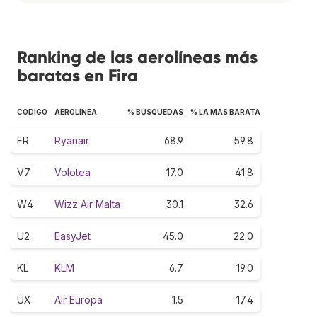
Ranking de las aerolíneas más
baratas en Fira
CÓDIGO
AEROLÍNEA
% BÚSQUEDAS
% LA MÁS BARATA
FR
Ryanair
68.9
59.8
V7
Volotea
17.0
41.8
W4
Wizz Air Malta
30.1
32.6
U2
EasyJet
45.0
22.0
KL
KLM
6.7
19.0
UX
Air Europa
1.5
17.4