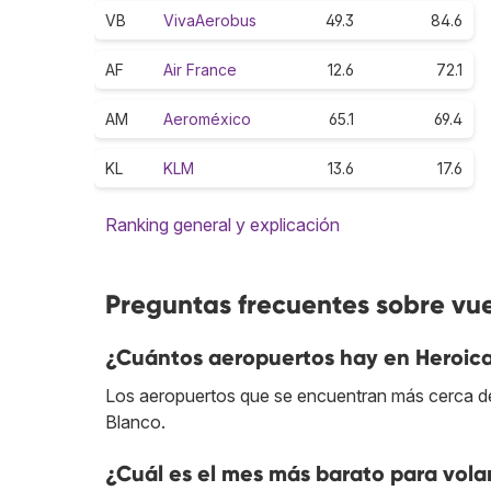
VB
VivaAerobus
49.3
84.6
AF
Air France
12.6
72.1
AM
Aeroméxico
65.1
69.4
KL
KLM
13.6
17.6
Ranking general y explicación
Preguntas frecuentes sobre vu
¿Cuántos aeropuertos hay en Heroic
Los aeropuertos que se encuentran más cerca de
Blanco.
¿Cuál es el mes más barato para vol