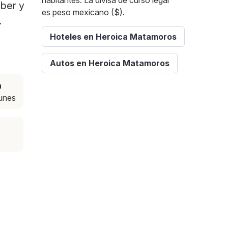
habitantes. La divisa de curso legal
bber y
es peso mexicano ($).
.
Hoteles en Heroica Matamoros
Autos en Heroica Matamoros
a
lunes