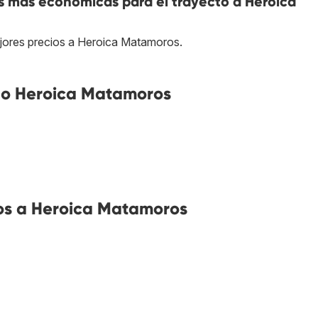
s más económicas para el trayecto a Heroica
ejores precios a Heroica Matamoros.
no Heroica Matamoros
os a Heroica Matamoros