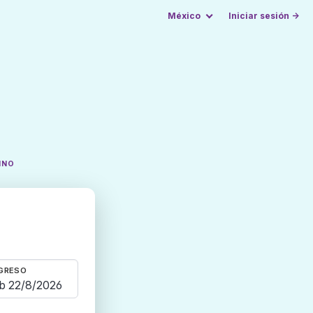
México
Iniciar sesión →
INO
GRESO