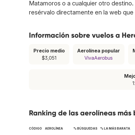
Matamoros o a cualquier otro destino
resérvalo directamente en la web que 
Información sobre vuelos a He
Precio medio
Aerolínea popular
$3,051
VivaAerobus
Mej
1
Ranking de las aerolíneas más
CÓDIGO
AEROLÍNEA
% BÚSQUEDAS
% LA MÁS BARATA