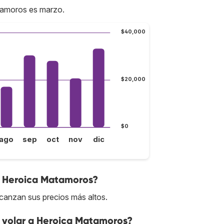
tamoros es marzo.
$40,000
$20,000
$0
ago
sep
oct
nov
dic
 a Heroica Matamoros?
canzan sus precios más altos.
 volar a Heroica Matamoros?