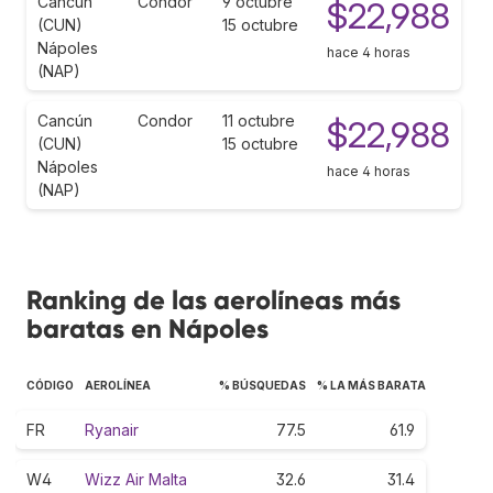
Cancún
Condor
9 octubre
$22,988
(CUN)
15 octubre
Nápoles
hace 4 horas
(NAP)
Cancún
Condor
11 octubre
$22,988
(CUN)
15 octubre
Nápoles
hace 4 horas
(NAP)
Ranking de las aerolíneas más
baratas en Nápoles
CÓDIGO
AEROLÍNEA
% BÚSQUEDAS
% LA MÁS BARATA
FR
Ryanair
77.5
61.9
W4
Wizz Air Malta
32.6
31.4