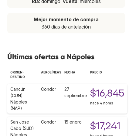
ida
: domingo,
vuelta
: miércoles
Mejor momento de compra
360 días de antelación
Últimas ofertas a Nápoles
ORIGEN -
AEROLÍNEAS
FECHA
PRECIO
DESTINO
Cancún
Condor
27
$16,845
(CUN)
septiembre
Nápoles
hace 4 horas
(NAP)
San Jose
Condor
15 enero
$17,241
Cabo (SJD)
Nápoles
hace 6 horas