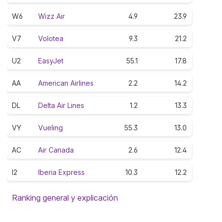
W6
Wizz Air
4.9
23.9
V7
Volotea
9.3
21.2
U2
EasyJet
55.1
17.8
AA
American Airlines
2.2
14.2
DL
Delta Air Lines
1.2
13.3
VY
Vueling
55.3
13.0
AC
Air Canada
2.6
12.4
I2
Iberia Express
10.3
12.2
Ranking general y explicación