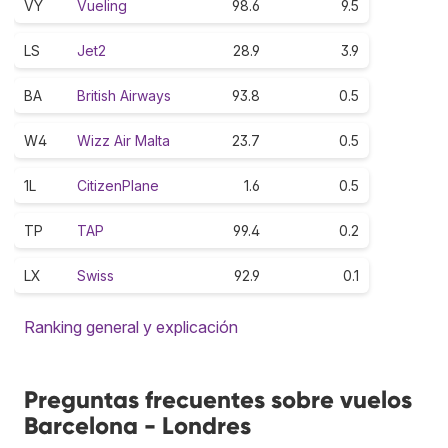
VY
Vueling
98.6
9.5
LS
Jet2
28.9
3.9
BA
British Airways
93.8
0.5
W4
Wizz Air Malta
23.7
0.5
1L
CitizenPlane
1.6
0.5
TP
TAP
99.4
0.2
LX
Swiss
92.9
0.1
Ranking general y explicación
Preguntas frecuentes sobre vuelos
Barcelona - Londres