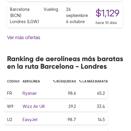
Barcelona
Vueling
26
$1,129
(BCN)
septiembre
Londres (LGW)
6 octubre
hace 10 días
Ver más ofertas
Ranking de aerolíneas más baratas
en la ruta Barcelona - Londres
CÓDIGO
AEROLÍNEA
% BÚSQUEDAS
% LA MÁS BARATA
FR
Ryanair
98.6
65.2
W9
Wizz Air UK
29.2
33.4
U2
EasyJet
98.7
14.5